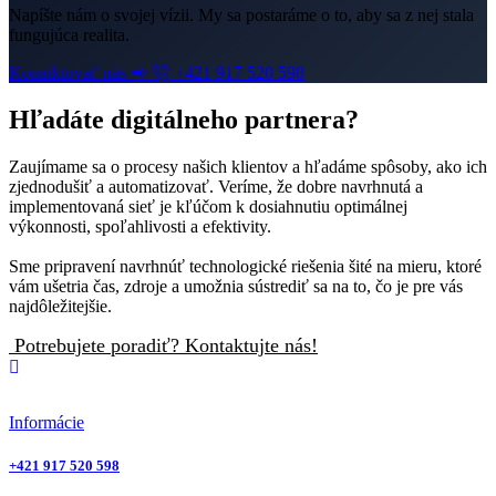
Napíšte nám o svojej vízii. My sa postaráme o to, aby sa z nej stala
fungujúca realita.
Konatktovať nás
+421 917 520 598
Hľadáte digitálneho partnera?
Zaujímame sa o procesy našich klientov a hľadáme spôsoby, ako ich
zjednodušiť a automatizovať. Veríme, že dobre navrhnutá a
implementovaná sieť je kľúčom k dosiahnutiu optimálnej
výkonnosti, spoľahlivosti a efektivity.
Sme pripravení navrhnúť technologické riešenia šité na mieru, ktoré
vám ušetria čas, zdroje a umožnia sústrediť sa na to, čo je pre vás
najdôležitejšie.
Potrebujete poradiť?
Kontaktujte nás!
Informácie
+421 917 520 598